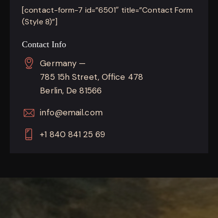
[contact-form-7 id=”6501″ title=”Contact Form
(Style 8)”]
Contact Info
Germany —
785 15h Street, Office 478
Berlin, De 81566
info@email.com
+1 840 841 25 69